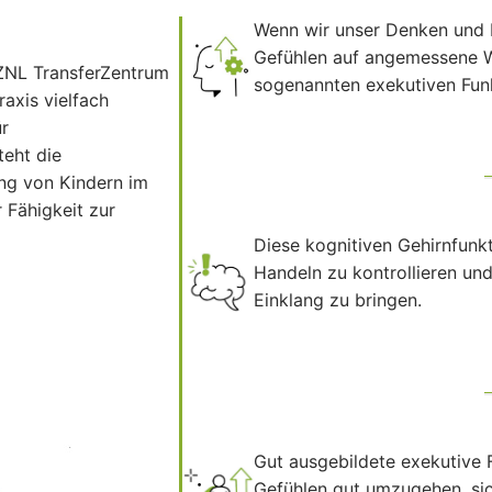
Wenn wir unser Denken und 
Gefühlen auf angemessene W
ZNL TransferZentrum
sogenannten exekutiven Fun
axis vielfach
ür
teht die
ng von Kindern im
 Fähigkeit zur
Diese kognitiven Gehirnfunk
Handeln zu kontrollieren u
Einklang zu bringen.
Gut ausgebildete exekutive F
Gefühlen gut umzugehen, sic